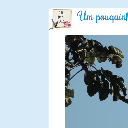
Um pouquinho
16
jun
2015