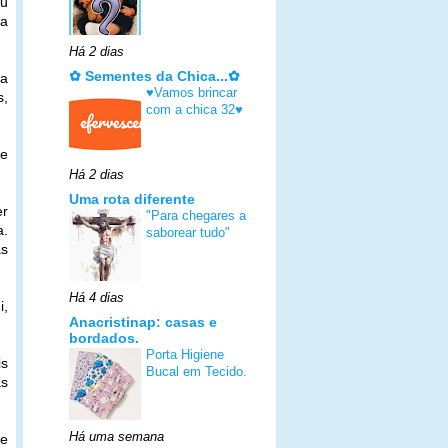
eu
ha
Há 2 dias
✿ Sementes da Chica...✿
 a
♥Vamos brincar
s,
com a chica 32♥
ue
Há 2 dias
Uma rota diferente
er
"Para chegares a
a.
saborear tudo"
as
Há 4 dias
i,
Anacristinap: casas e
bordados.
Porta Higiene
is
Bucal em Tecido.
as
Há uma semana
De