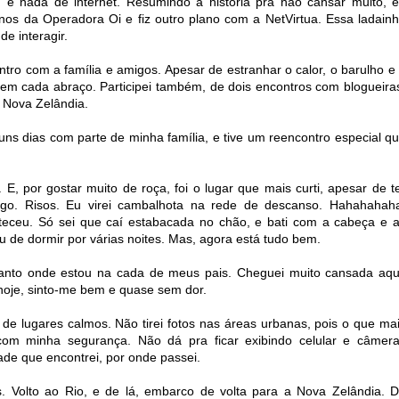
e nada de internet. Resumindo a história pra não cansar muito, 
anos da Operadora Oi e fiz outro plano com a NetVirtua. Essa ladain
e interagir.
ntro com a família e amigos. Apesar de estranhar o calor, o barulho e
em cada abraço. Participei também, de dois encontros com blogueira
à Nova Zelândia.
guns dias com parte de minha família, e tive um reencontro especial q
 E, por gostar muito de roça, foi o lugar que mais curti, apesar de t
go. Risos. Eu virei cambalhota na rede de descanso. Hahahahah
nteceu. Só sei que caí estabacada no chão, e bati com a cabeça e 
u de dormir por várias noites. Mas, agora está tudo bem.
anto onde estou na cada de meus pais. Cheguei muito cansada aqu
hoje, sinto-me bem e quase sem dor.
 lugares calmos. Não tirei fotos nas áreas urbanas, pois o que ma
m minha segurança. Não dá pra ficar exibindo celular e câmer
idade que encontrei, por onde passei.
. Volto ao Rio, e de lá, embarco de volta para a Nova Zelândia. 