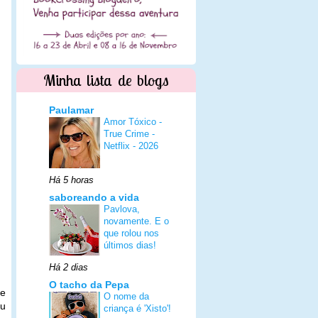
Minha lista de blogs
Paulamar
Amor Tóxico -
True Crime -
Netflix - 2026
Há 5 horas
saboreando a vida
Pavlova,
novamente. E o
que rolou nos
últimos dias!
Há 2 dias
O tacho da Pepa
ue
O nome da
eu
criança é 'Xisto'!