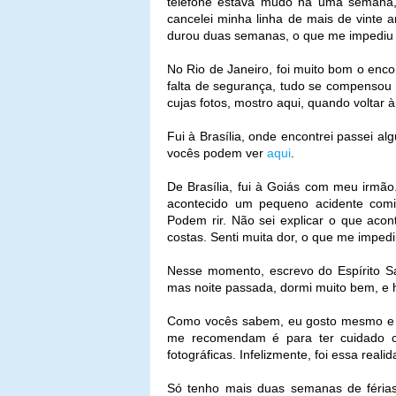
telefone estava mudo há uma semana, 
cancelei minha linha de mais de vinte 
durou duas semanas, o que me impediu d
No Rio de Janeiro, foi muito bom o enco
falta de segurança, tudo se compensou 
cujas fotos, mostro aqui, quando voltar 
Fui à Brasília, onde encontrei passei al
vocês podem ver
aqui
.
De Brasília, fui à Goiás com meu irmão.
acontecido um pequeno acidente comi
Podem rir. Não sei explicar o que aco
costas. Senti muita dor, o que me impedi
Nesse momento, escrevo do Espírito S
mas noite passada, dormi muito bem, e 
Como vocês sabem, eu gosto mesmo e de
me recomendam é para ter cuidado co
fotográficas. Infelizmente, foi essa real
Só tenho mais duas semanas de férias