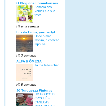
O Blog dos Forninhenses
Senhora dos
Verdes e a sua
festa
Há uma semana
Luz de Luma, yes party!
Onde o mar
respira, o coração
repousa.
Há 3 semanas
ALFA & ÔMEGA
Já me faltou chão
...
Há 5 semanas
Jô Turquezza Pinturas
UM POUCO DE
CROCHÊ -
CANECAS