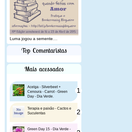
Luma jogou a semente....
Top Comentaristas
Mais acessados
Acelga - Silverbeet +
Cenoura - Carrot - Green
Day - Dia Verde.
Terapia e paixão - Cactos e
Suculentas
Green Day 15 - Dia Verde -